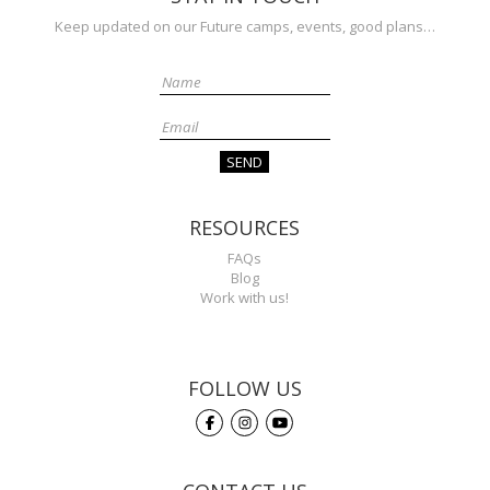
Keep updated on our Future camps, events, good plans…
RESOURCES
FAQs
Blog
Work with us!
FOLLOW US