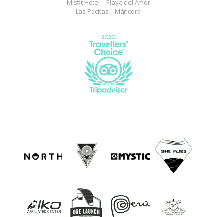
Misfit Hotel – Playa del Amor
Las Pocitas – Máncora