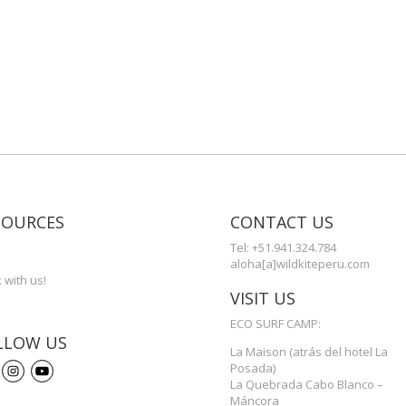
SOURCES
CONTACT US
s
Tel: +51.941.324.784
aloha[a]wildkiteperu.com
 with us!
VISIT US
ECO SURF CAMP:
LLOW US
La Maison (atrás del hotel La
Posada)
La Quebrada Cabo Blanco –
Máncora