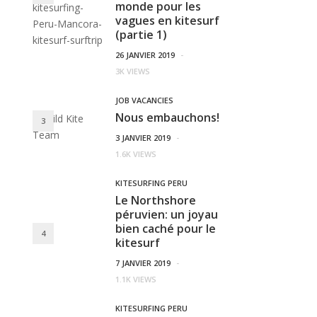
monde pour les
vagues en kitesurf
(partie 1)
26 JANVIER 2019
-
3K VIEWS
JOB VACANCIES
Nous embauchons!
3
3 JANVIER 2019
-
1.6K VIEWS
KITESURFING PERU
Le Northshore
péruvien: un joyau
bien caché pour le
4
kitesurf
7 JANVIER 2019
-
1.1K VIEWS
KITESURFING PERU