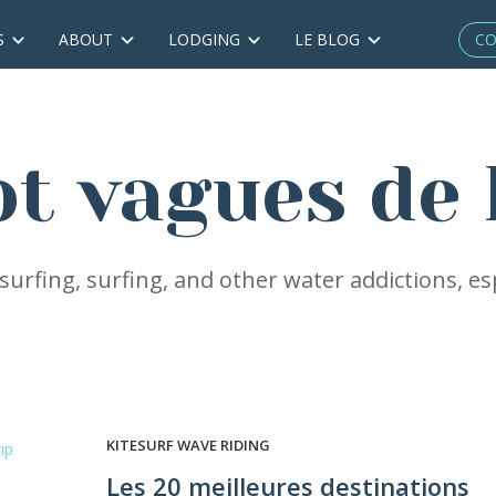
CO
S
ABOUT
LODGING
LE BLOG
ot vagues de 
urfing, surfing, and other water addictions, esp
KITESURF WAVE RIDING
Les 20 meilleures destinations