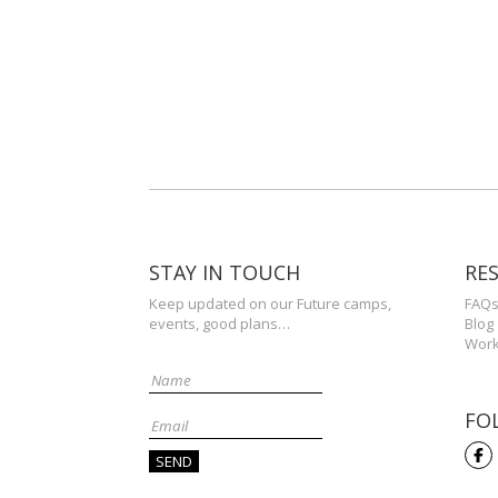
STAY IN TOUCH
RE
Keep updated on our Future camps,
FAQ
events, good plans…
Blog
Work
FO