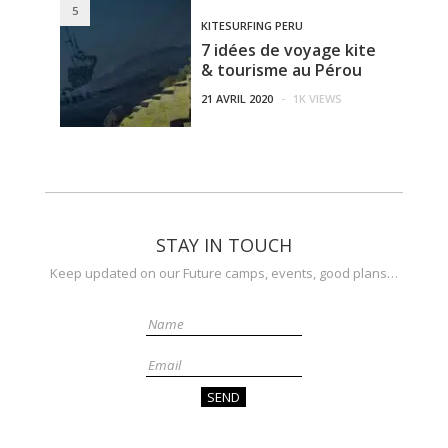
5
KITESURFING PERU
7 idées de voyage kite
& tourisme au Pérou
21 AVRIL 2020
-
1K VIEWS
STAY IN TOUCH
Keep updated on our Future camps, events, good plans…