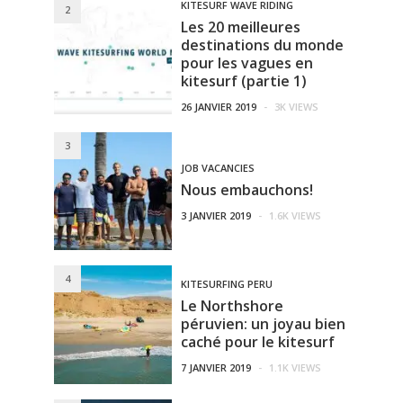
KITESURF WAVE RIDING
2
Les 20 meilleures
destinations du monde
pour les vagues en
kitesurf (partie 1)
26 JANVIER 2019
-
3K VIEWS
3
JOB VACANCIES
Nous embauchons!
3 JANVIER 2019
-
1.6K VIEWS
4
KITESURFING PERU
Le Northshore
péruvien: un joyau bien
caché pour le kitesurf
7 JANVIER 2019
-
1.1K VIEWS